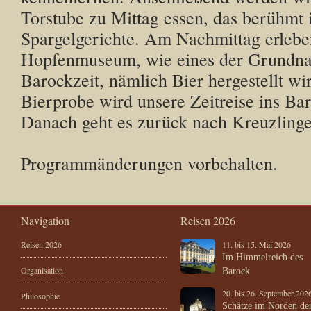
Torstube zu Mittag essen, das berühmt i
Spargelgerichte. Am Nachmittag erlebe
Hopfenmuseum, wie eines der Grundna
Barockzeit, nämlich Bier hergestellt wi
Bierprobe wird unsere Zeitreise ins Ba
Danach geht es zurück nach Kreuzling
Programmänderungen vorbehalten.
Navigation
Reisen 2026
Reisen 2026
11. bis 15. Mai 2026
Im Himmelreich des
Organisation
Barock
20. bis 26. September 202
Philosophie
Schätze im Norden de