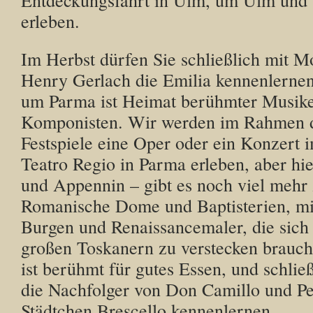
Entdeckungsfahrt in Ulm, um Ulm un
erleben.
Im Herbst dürfen Sie schließlich mit 
Henry Gerlach die Emilia kennenlernen
um Parma ist Heimat berühmter Musik
Komponisten. Wir werden im Rahmen d
Festspiele eine Oper oder ein Konzert i
Teatro Regio in Parma erleben, aber hi
und Appennin – gibt es noch viel mehr 
Romanische Dome und Baptisterien, mitt
Burgen und Renaissancemaler, die sich 
großen Toskanern zu verstecken brauc
ist berühmt für gutes Essen, und schlie
die Nachfolger von Don Camillo und P
Städtchen Brescello kennenlernen.