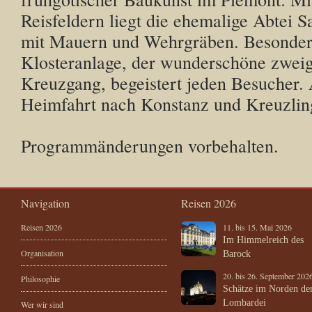
Reisfeldern liegt die ehemalige Abtei 
mit Mauern und Wehrgräben. Besonder
Klosteranlage, der wunderschöne zwei
Kreuzgang, begeistert jeden Besucher.
Heimfahrt nach Konstanz und Kreuzlin
Programmänderungen vorbehalten.
Navigation
Reisen 2026
Reisen 2026
11. bis 15. Mai 2026
Im Himmelreich des
Organisation
Barock
20. bis 26. September 202
Philosophie
Schätze im Norden de
Lombardei
Wer wir sind