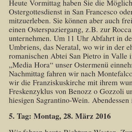
Heute Vormittag haben Sie die Möglich
Ostergottesdienst in San Francesco od
mitzuerleben. Sie können aber auch fre
einen Osterspaziergang, z.B. zur Rocc
unternehmen. Um 11 Uhr Abfahrt in d
Umbriens, das Neratal, wo wir in der 
romanischen Abtei San Pietro in Valle 
„Media Hora“ unser Ostermenü einne
Nachmittag fahren wir nach Montefalco
wir die Franziskuskirche mit ihrem wu
Freskenzyklus von Benozz o Gozzoli u
hiesigen Sagrantino-Wein. Abendessen 
5. Tag: Montag, 28. März 2016
Wir fahren heute Richtung Westen. Zu