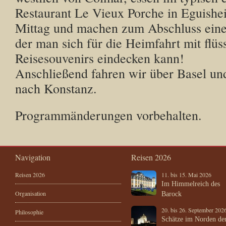
Restaurant Le Vieux Porche in Eguishe
Mittag und machen zum Abschluss ein
der man sich für die Heimfahrt mit flüs
Reisesouvenirs eindecken kann!
Anschließend fahren wir über Basel un
nach Konstanz.
Programmänderungen vorbehalten.
Navigation
Reisen 2026
Reisen 2026
11. bis 15. Mai 2026
Im Himmelreich des
Organisation
Barock
20. bis 26. September 202
Philosophie
Schätze im Norden de